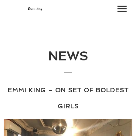
ABOUT
VIDEOS
NEWS
PHOTOS
MUSIC
SHOP
EMMI KING – ON SET OF BOLDEST
NEWS
GIRLS
TOUR
CONTACT/IMPRESSUM
CONTACT