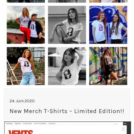
24. Juni 2020
New Merch T-Shirts – Limited Edition!!