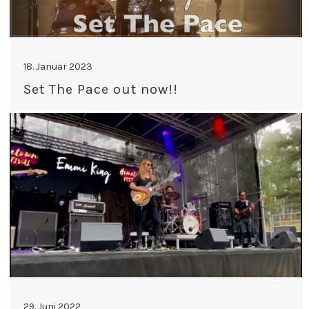
18. Januar 2023
Set The Pace out now!!
29. Juni 2022