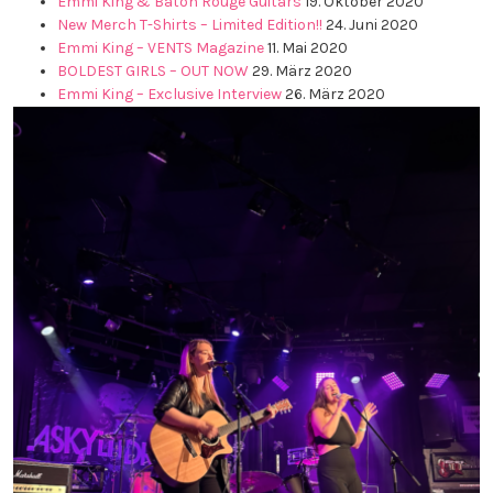
Emmi King & Baton Rouge Guitars
19. Oktober 2020
New Merch T-Shirts – Limited Edition!!
24. Juni 2020
DATENSCHUTZERKLÄRUNG
Emmi King – VENTS Magazine
11. Mai 2020
IMPRESSUM
BOLDEST GIRLS – OUT NOW
29. März 2020
Emmi King – Exclusive Interview
26. März 2020